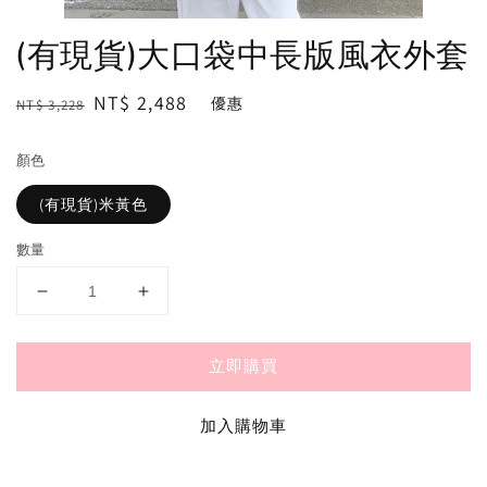
(有現貨)大口袋中長版風衣外套
Regular
Sale
NT$ 2,488
優惠
NT$ 3,228
price
price
顏色
(有現貨)米黃色
數量
立即購買
加入購物車