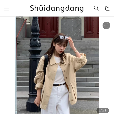
Shüidangdang
1
/28