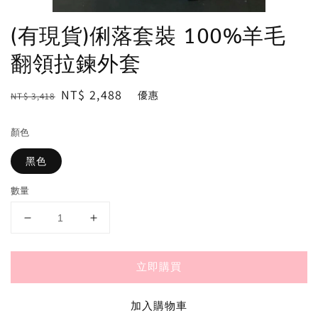
(有現貨)俐落套裝 100%羊毛
翻領拉鍊外套
Regular
Sale
NT$ 2,488
優惠
NT$ 3,418
price
price
顏色
黑色
數量
立即購買
加入購物車