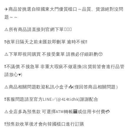
✈️商品皆挑選自韓國東大門優質檔口～品質、貨源絕對沒問
題～～
⚠️所有商品請直接到官網下單💁🏻‍♀️
❗️收單日隔天之前未匯款即刪單 逾時不候‼️
⚠️下單即視同購買 不接受棄單 請務必仔細斟酌🥺
❗️不議價 不接急單 非重大瑕疵不做退換(出貨前皆會進行品管
請放心♥️)
⚠️商品相關問題歡迎私訊小盒子📥(僅回答商品相關問題）
❗️客服問題請至官方LINE✅(@414tidhk)謝謝配合
⚠️全店多為預售款 可選擇ATM轉帳🏧或信用卡付費💳
❗️預售款收單後才會向韓國檔口進行訂購