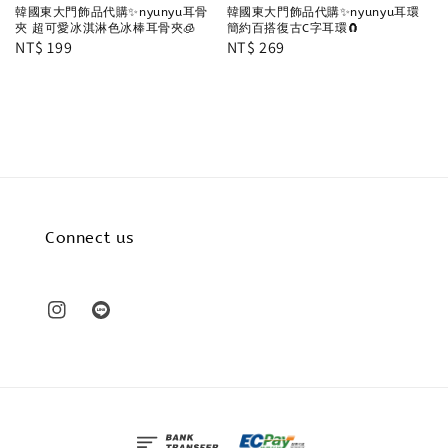
韓國東大門飾品代購✨nyunyu耳骨
韓國東大門飾品代購✨nyunyu耳環
夾 超可愛冰淇淋色冰棒耳骨夾🧊
簡約百搭復古C字耳環🧲
Regular
NT$ 199
Regular
NT$ 269
price
price
Connect us