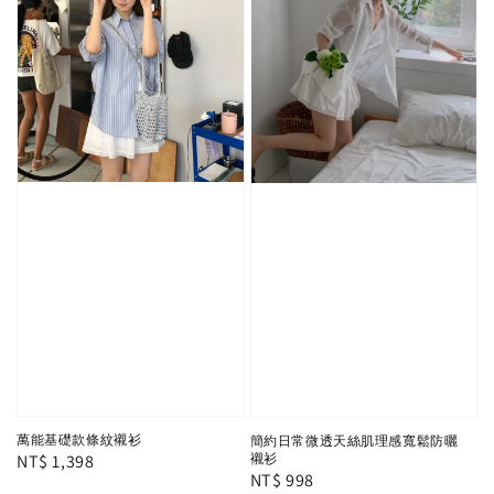
萬能基礎款條紋襯衫
簡約日常微透天絲肌理感寬鬆防曬
Regular
NT$ 1,398
襯衫
Regular
NT$ 998
price