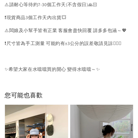
⚠️請耐心等待約7-30個工作天(不含假日)🙏🏻
❗️現貨商品3個工作天內出貨💥
⚠️闆娘及小幫手皆有正業 客服會盡快回覆 請多多包涵～💖
❗️尺寸皆為手工測量 可能約有±3公分的誤差敬請見諒🙇🏻‍♀️
✨希望大家在水噹噹買的開心 變得水噹噹～✨
您可能也喜歡