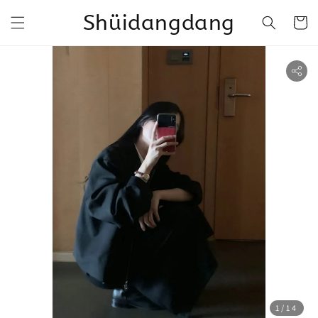
Shüidangdang
1
/14