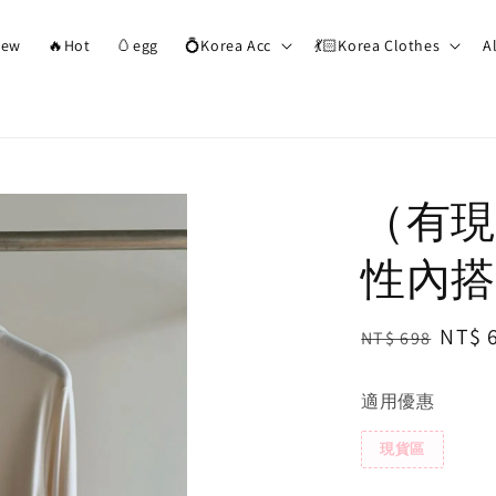
ew
🔥Hot
🥚egg
💍Korea Acc
💃🏻Korea Clothes
A
（有現
性內搭
Regular
Sale
NT$ 
NT$ 698
price
price
適用優惠
現貨區