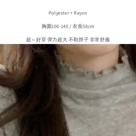
Polyester + Rayon
胸圍100-140 / 衣長58cm
超～好穿 彈力超大 不勒脖子 非常舒服