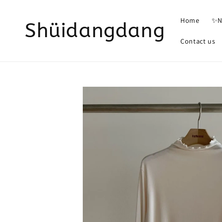
Home
✨N
Shüidangdang
Contact us