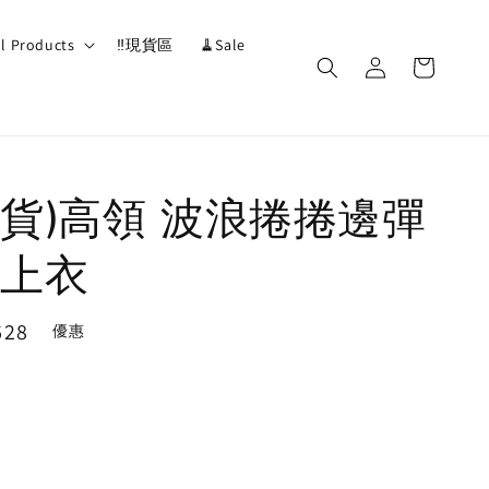
ll Products
‼️現貨區
🧹Sale
貨)高領 波浪捲捲邊彈
上衣
628
優惠