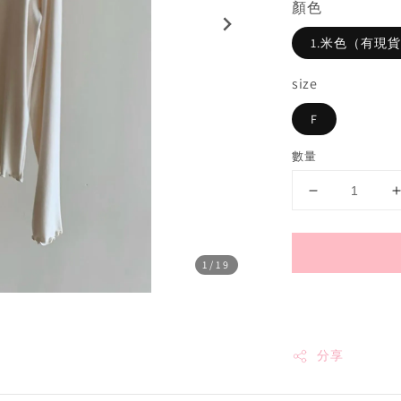
顏色
1.米色（有現貨
size
F
數量
1
/19
分享