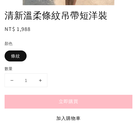
清新溫柔條紋吊帶短洋裝
Regular
NT$ 1,988
price
顏色
條紋
數量
立即購買
加入購物車