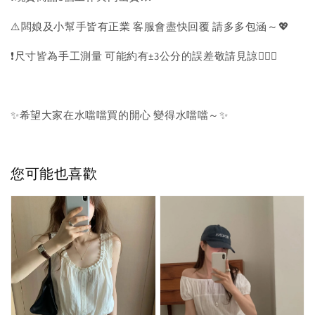
⚠️闆娘及小幫手皆有正業 客服會盡快回覆 請多多包涵～💖
❗️尺寸皆為手工測量 可能約有±3公分的誤差敬請見諒🙇🏻‍♀️
✨希望大家在水噹噹買的開心 變得水噹噹～✨
您可能也喜歡