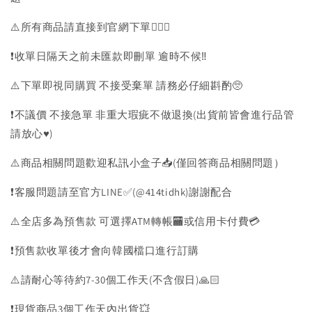
⚠️所有商品請直接到官網下單💁🏻‍♀️
❗️收單日隔天之前未匯款即刪單 逾時不候‼️
⚠️下單即視同購買 不接受棄單 請務必仔細斟酌🥺
❗️不議價 不接急單 非重大瑕疵不做退換(出貨前皆會進行品管
請放心♥️)
⚠️商品相關問題歡迎私訊小盒子📥(僅回答商品相關問題）
❗️客服問題請至官方LINE✅(@414tidhk)謝謝配合
⚠️全店多為預售款 可選擇ATM轉帳🏧或信用卡付費💳
❗️預售款收單後才會向韓國檔口進行訂購
⚠️請耐心等待約7-30個工作天(不含假日)🙏🏻
❗️現貨商品3個工作天內出貨💥