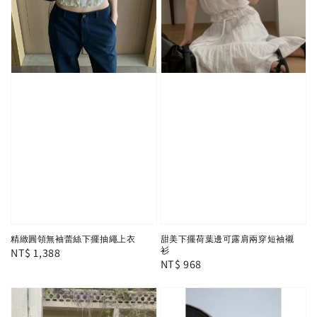
精緻圓領無袖蕾絲下擺抽繩上衣
甜美下擺荷葉邊可露肩兩穿短袖襯
Regular
NT$ 1,388
衫
Regular
NT$ 968
price
price