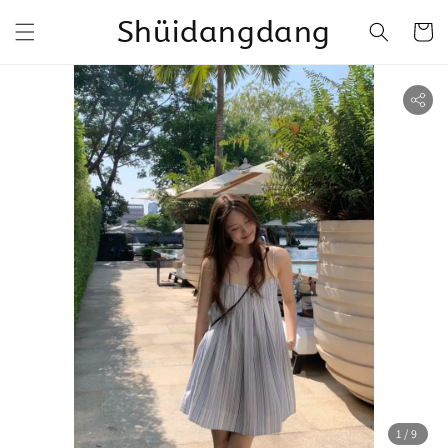
Shüidangdang
1
/9