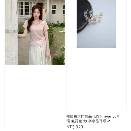
韓國東大門飾品代購✨ nyunyu耳
環 氣質稍大C字水晶耳環🔎
Regular
NT$ 329