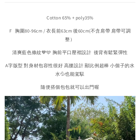
Cotton 65% + poly35%
F 胸圍80-96cm / 衣長前63cm 後60cm(不含肩帶 肩帶可調
整）
清爽藍色條紋💙🩵 胸前平口壓褶設計 後背有鬆緊彈性
A字版型 對身材包容性很好 高腰設計 顯比例超棒 小個子的水
水💦也能駕馭
隨便搭個包包就可以出門喔