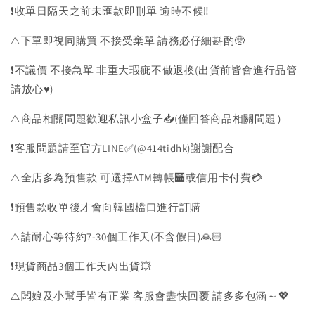
❗️收單日隔天之前未匯款即刪單 逾時不候‼️
⚠️下單即視同購買 不接受棄單 請務必仔細斟酌🥺
❗️不議價 不接急單 非重大瑕疵不做退換(出貨前皆會進行品管
請放心♥️)
⚠️商品相關問題歡迎私訊小盒子📥(僅回答商品相關問題）
❗️客服問題請至官方LINE✅(@414tidhk)謝謝配合
⚠️全店多為預售款 可選擇ATM轉帳🏧或信用卡付費💳
❗️預售款收單後才會向韓國檔口進行訂購
⚠️請耐心等待約7-30個工作天(不含假日)🙏🏻
❗️現貨商品3個工作天內出貨💥
⚠️闆娘及小幫手皆有正業 客服會盡快回覆 請多多包涵～💖