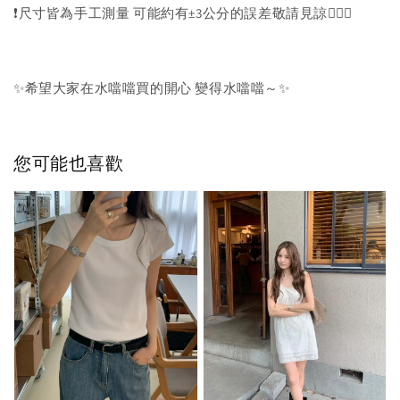
❗️尺寸皆為手工測量 可能約有±3公分的誤差敬請見諒🙇🏻‍♀️
✨希望大家在水噹噹買的開心 變得水噹噹～✨
您可能也喜歡