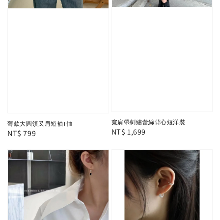
寬肩帶刺繡蕾絲背心短洋裝
薄款大圓領叉肩短袖T恤
Regular
NT$ 1,699
Regular
NT$ 799
price
price