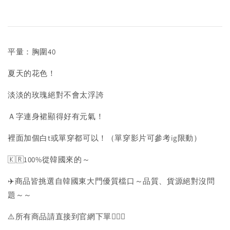
平量：胸圍40
夏天的花色！
淡淡的玫瑰絕對不會太浮誇
Ａ字連身裙顯得好有元氣！
裡面加個白t或單穿都可以！（單穿影片可參考ig限動）
🇰🇷100%從韓國來的～
✈️商品皆挑選自韓國東大門優質檔口～品質、貨源絕對沒問
題～～
⚠️所有商品請直接到官網下單💁🏻‍♀️