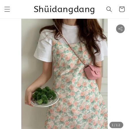
Shüidangdang
1
/12