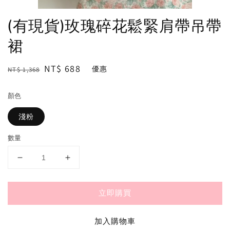
(有現貨)玫瑰碎花鬆緊肩帶吊帶
裙
Regular
Sale
NT$ 688
優惠
NT$ 1,368
price
price
顏色
淺粉
數量
立即購買
加入購物車