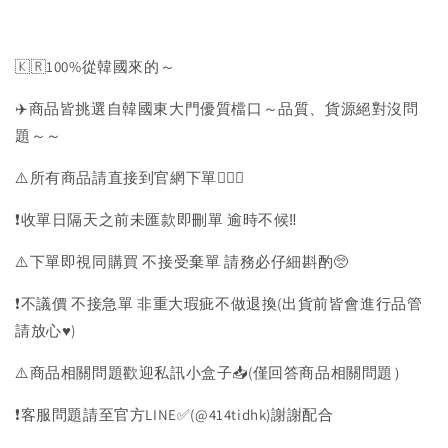
🇰🇷100%從韓國來的～
✈️商品皆挑選自韓國東大門優質檔口～品質、貨源絕對沒問
題～～
⚠️所有商品請直接到官網下單💁🏻‍♀️
❗️收單日隔天之前未匯款即刪單 逾時不候‼️
⚠️下單即視同購買 不接受棄單 請務必仔細斟酌🥺
❗️不議價 不接急單 非重大瑕疵不做退換(出貨前皆會進行品管
請放心♥️)
⚠️商品相關問題歡迎私訊小盒子📥(僅回答商品相關問題）
❗️客服問題請至官方LINE✅(@414tidhk)謝謝配合