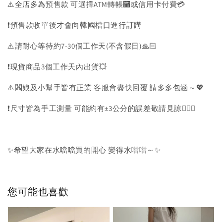
⚠️全店多為預售款 可選擇ATM轉帳🏧或信用卡付費💳
❗️預售款收單後才會向韓國檔口進行訂購
⚠️請耐心等待約7-30個工作天(不含假日)🙏🏻
❗️現貨商品3個工作天內出貨💥
⚠️闆娘及小幫手皆有正業 客服會盡快回覆 請多多包涵～💖
❗️尺寸皆為手工測量 可能約有±3公分的誤差敬請見諒🙇🏻‍♀️
✨希望大家在水噹噹買的開心 變得水噹噹～✨
您可能也喜歡