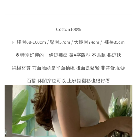
Cotton100%
F 腰圍68-100cm / 臀圍57cm / 大腿圍74cm / 褲長35cm
🌟特別好穿的ㄧ條短褲🩳 微A字版型 不貼腿 很涼快
純棉材質 前面腰頭是平面抽繩 後面是鬆緊 非常舒服😌
百搭 休閒穿也可以 上班搭襯衫也很好看