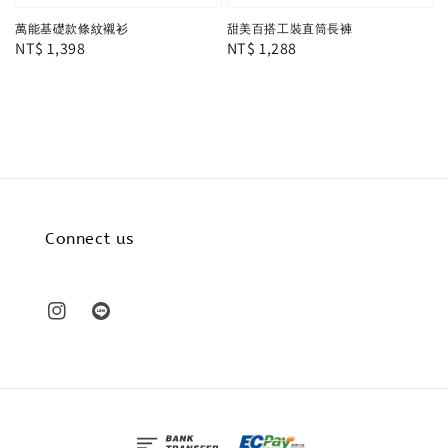
萬能基礎款條紋襯衫
甜美百搭工裝直筒長褲
Regular
NT$ 1,398
Regular
NT$ 1,288
price
price
Connect us