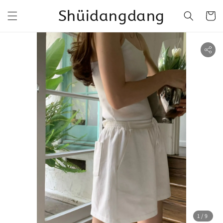
Shüidangdang
1
/9