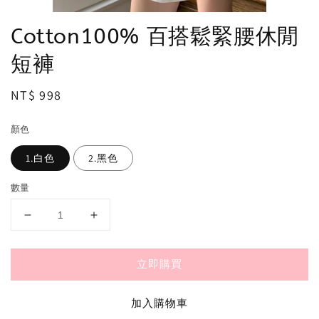
Cotton100% 百搭鬆緊腰休閒
短褲
Regular
NT$ 998
price
顏色
1.白色
2.黑色
數量
立即購買
加入購物車