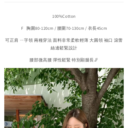
100%Cotton
F 胸圍80-120cm / 腰圍70-130cm / 衣長45cm
可正肩 ㄧ字領 兩種穿法 面料非常柔軟輕薄 大圓領 袖口 滾蕾
絲邊鬆緊設計
腰部微高腰 彈性鬆緊 特別顯腿長🦵