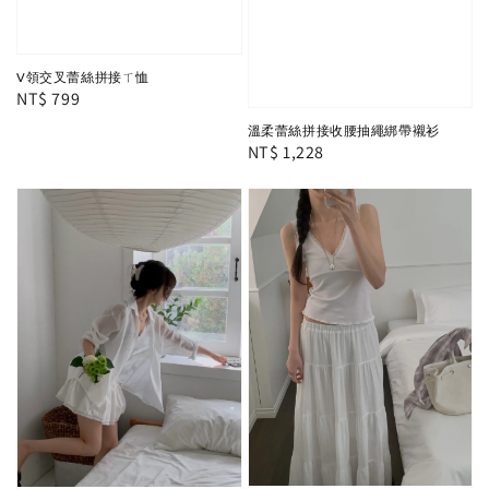
V領交叉蕾絲拼接ㄒ恤
Regular
NT$ 799
price
溫柔蕾絲拼接收腰抽繩綁帶襯衫
Regular
NT$ 1,228
price