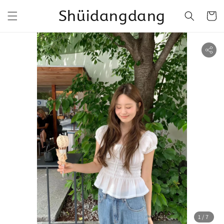
Shüidangdang
1
/7