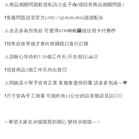
⚠️商品相關問題歡迎私訊小盒子📥(僅回答商品相關問題）
❗️客服問題請至官方LINE✅(@414tidhk)謝謝配合
⚠️全店多為預售款 可選擇ATM轉帳🏧或信用卡付費💳
❗️預售款收單後才會向韓國檔口進行訂購
⚠️請耐心等待約7-30個工作天(不含假日)🙏🏻
❗️現貨商品3個工作天內出貨💥
⚠️闆娘及小幫手皆有正業 客服會盡快回覆 請多多包涵～💖
❗️尺寸皆為手工測量 可能約有±3公分的誤差敬請見諒🙇🏻‍♀️
✨希望大家在水噹噹買的開心 變得水噹噹～✨