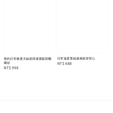
日常溫柔蕾絲邊兩面穿背心
簡約日常微透天絲肌理感寬鬆防曬
Regular
NT$ 688
襯衫
Regular
NT$ 998
price
price