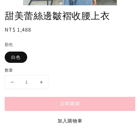
甜美蕾絲邊皺褶收腰上衣
Regular
NT$ 1,488
price
顏色
白色
數量
立即購買
加入購物車