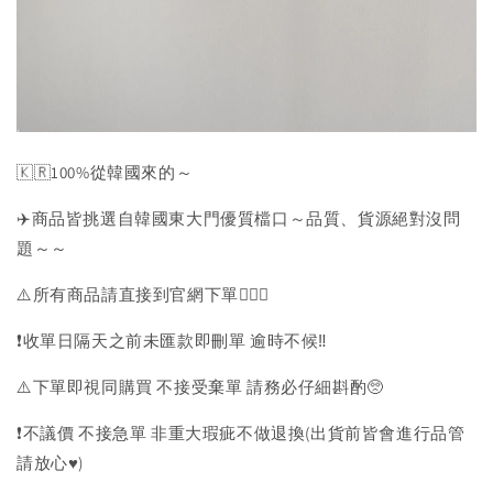
🇰🇷100%從韓國來的～
✈️商品皆挑選自韓國東大門優質檔口～品質、貨源絕對沒問
題～～
⚠️所有商品請直接到官網下單💁🏻‍♀️
❗️收單日隔天之前未匯款即刪單 逾時不候‼️
⚠️下單即視同購買 不接受棄單 請務必仔細斟酌🥺
❗️不議價 不接急單 非重大瑕疵不做退換(出貨前皆會進行品管
請放心♥️)