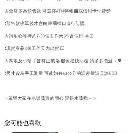
⚠️全店多為預售款 可選擇ATM轉帳🏧或信用卡付費💳
❗️預售款收單後才會向韓國檔口進行訂購
⚠️請耐心等待約7-30個工作天(不含假日)🙏🏻
❗️現貨商品3個工作天內出貨💥
⚠️闆娘及小幫手皆有正業 客服會盡快回覆 請多多包涵～💖
❗️尺寸皆為手工測量 可能約有±3公分的誤差敬請見諒🙇🏻‍♀️
✨希望大家在水噹噹買的開心 變得水噹噹～✨
您可能也喜歡