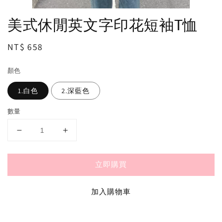
美式休閒英文字印花短袖T恤
Regular
NT$ 658
price
顏色
1.白色
2.深藍色
數量
立即購買
加入購物車