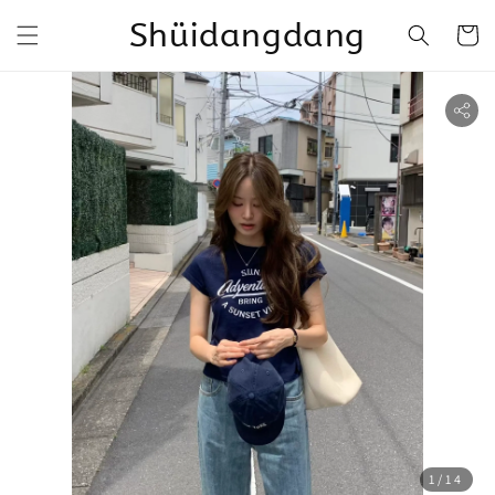
Shüidangdang
1
/14