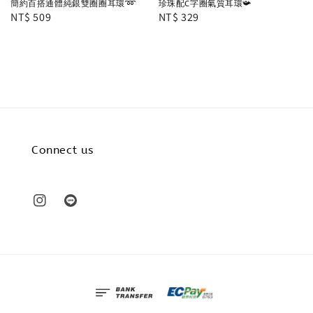
簡約百搭通體純銀雙圈圈耳環➿
珍珠配C字圈氣質耳環📯
Regular
NT$ 509
Regular
NT$ 329
price
price
Connect us