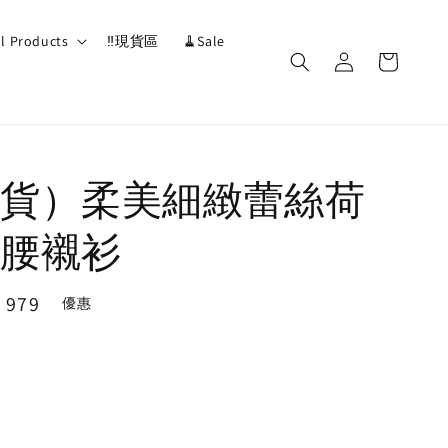
ll Products
‼️現貨區
🧹Sale
貨）柔美細緻蕾絲荷
腰襯衫
e
 979
優惠
ce