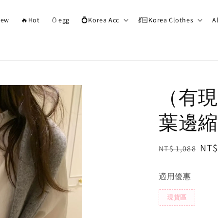
ew
🔥Hot
🥚egg
💍Korea Acc
💃🏻Korea Clothes
A
（有現
葉邊縮
Regular
Sal
NT$
NT$ 1,088
price
pri
適用優惠
現貨區