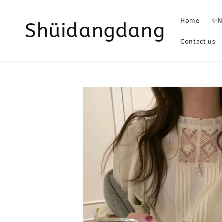
Home
✨N
Shüidangdang
Contact us