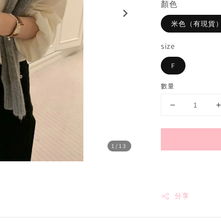
顏色
米色（有現貨
size
F
數量
1
/13
分享