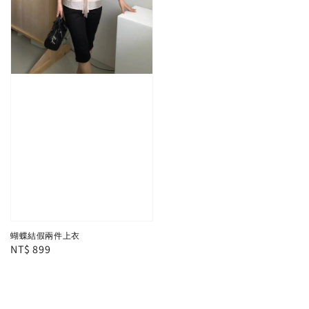
蝴蝶結假兩件上衣
Regular
NT$ 899
price