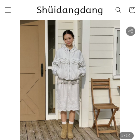
Shüidangdang
1
/10