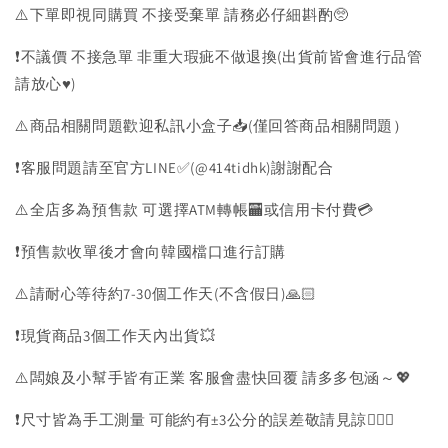
⚠️下單即視同購買 不接受棄單 請務必仔細斟酌🥺
❗️不議價 不接急單 非重大瑕疵不做退換(出貨前皆會進行品管
請放心♥️)
⚠️商品相關問題歡迎私訊小盒子📥(僅回答商品相關問題）
❗️客服問題請至官方LINE✅(@414tidhk)謝謝配合
⚠️全店多為預售款 可選擇ATM轉帳🏧或信用卡付費💳
❗️預售款收單後才會向韓國檔口進行訂購
⚠️請耐心等待約7-30個工作天(不含假日)🙏🏻
❗️現貨商品3個工作天內出貨💥
⚠️闆娘及小幫手皆有正業 客服會盡快回覆 請多多包涵～💖
❗️尺寸皆為手工測量 可能約有±3公分的誤差敬請見諒🙇🏻‍♀️