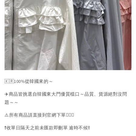
🇰🇷100%從韓國來的～
✈️商品皆挑選自韓國東大門優質檔口～品質、貨源絕對沒問
題～～
⚠️所有商品請直接到官網下單💁🏻‍♀️
❗️收單日隔天之前未匯款即刪單 逾時不候‼️