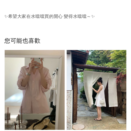
✨希望大家在水噹噹買的開心 變得水噹噹～✨
您可能也喜歡