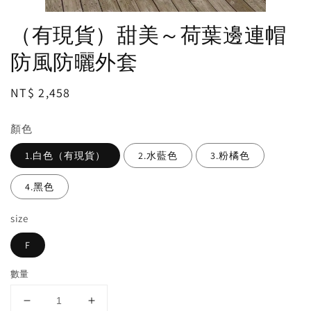
（有現貨）甜美～荷葉邊連帽
防風防曬外套
Regular
NT$ 2,458
price
顏色
1.白色（有現貨）
2.水藍色
3.粉橘色
4.黑色
size
F
數量