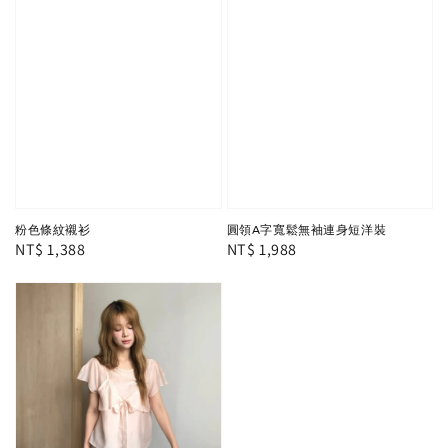
粉色條紋襯衫
圓領A字寬鬆無袖連身短洋裝
Regular
NT$ 1,388
Regular
NT$ 1,988
price
price