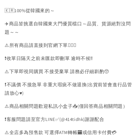
🇰🇷100%從韓國來的～
✈️商品皆挑選自韓國東大門優質檔口～品質、貨源絕對沒問
題～～
⚠️所有商品請直接到官網下單💁🏻‍♀️
❗️收單日隔天之前未匯款即刪單 逾時不候‼️
⚠️下單即視同購買 不接受棄單 請務必仔細斟酌🥺
❗️不議價 不接急單 非重大瑕疵不做退換(出貨前皆會進行品管
請放心♥️)
⚠️商品相關問題歡迎私訊小盒子📥(僅回答商品相關問題）
❗️客服問題請至官方LINE✅(@414tidhk)謝謝配合
⚠️全店多為預售款 可選擇ATM轉帳🏧或信用卡付費💳