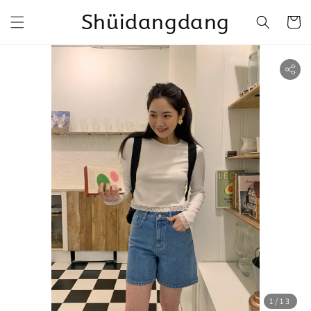
Shüidangdang
1
/13