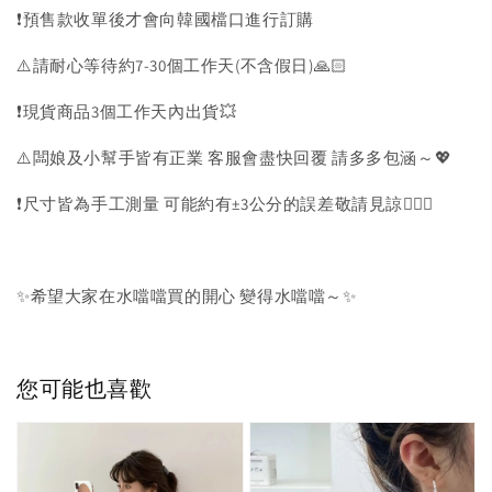
❗️預售款收單後才會向韓國檔口進行訂購
⚠️請耐心等待約7-30個工作天(不含假日)🙏🏻
❗️現貨商品3個工作天內出貨💥
⚠️闆娘及小幫手皆有正業 客服會盡快回覆 請多多包涵～💖
❗️尺寸皆為手工測量 可能約有±3公分的誤差敬請見諒🙇🏻‍♀️
✨希望大家在水噹噹買的開心 變得水噹噹～✨
您可能也喜歡