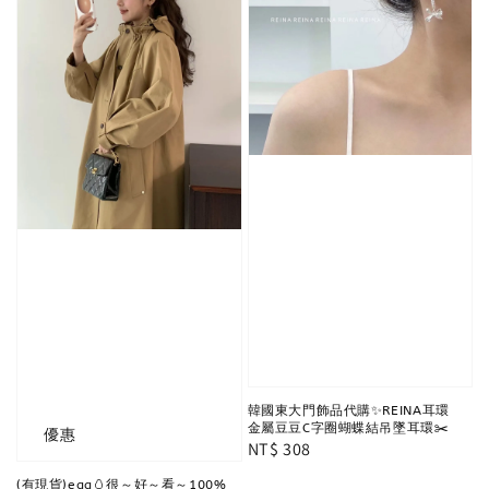
韓國東大門飾品代購✨REINA耳環
金屬豆豆C字圈蝴蝶結吊墜耳環✂️
優惠
Regular
NT$ 308
price
(有現貨)egg🥚很～好～看～100%