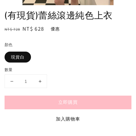
(有現貨)蕾絲滾邊純色上衣
Regular
Sale
NT$ 628
優惠
NT$ 728
price
price
顏色
現貨白
數量
立即購買
加入購物車