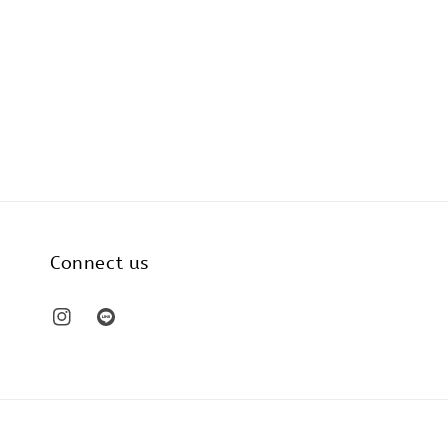
Connect us