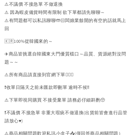
⚠️不議價 不接急單 不做退換
⚠️ 因為蝦皮備貨時間有限制 欲下單都請先聊聊～
⚠️有問題都可以私訊聊聊🤲🏻闆娘業餘開的有空的話就馬上
回
🇰🇷100%從韓國來的～
✈️商品皆挑選自韓國東大門優質檔口～品質、貨源絕對沒問
題～～
⚠️所有商品請直接到官網下單💁🏻‍♀️
❗️收單日隔天之前未匯款即刪單 逾時不候‼️
⚠️下單即視同購買 不接受棄單 請務必仔細斟酌🥺
❗️不議價 不接急單 非重大瑕疵不做退換(出貨前皆會進行品管
請放心♥️)
⚠️商品相關問題歡迎私訊小盒子📥(僅回答商品相關問題）