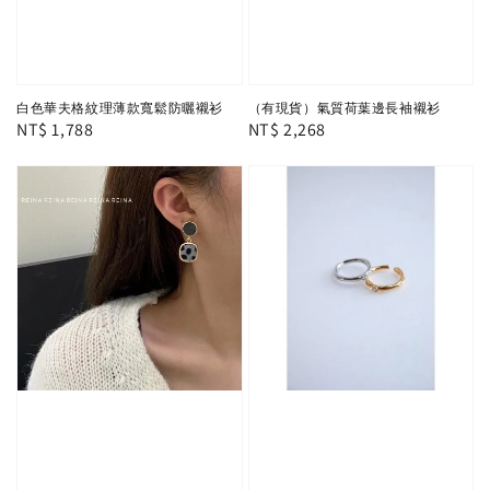
白色華夫格紋理薄款寬鬆防曬襯衫
（有現貨）氣質荷葉邊長袖襯衫
Regular
NT$ 1,788
Regular
NT$ 2,268
price
price