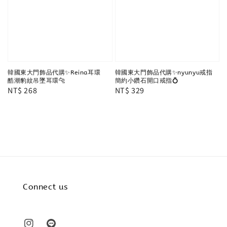
韓國東大門飾品代購✨Reina耳環
韓國東大門飾品代購✨nyunyu戒指
酷潮豹紋吊墜耳環🐆
簡約小鑽石開口戒指💍
Regular
NT$ 268
Regular
NT$ 329
price
price
Connect us