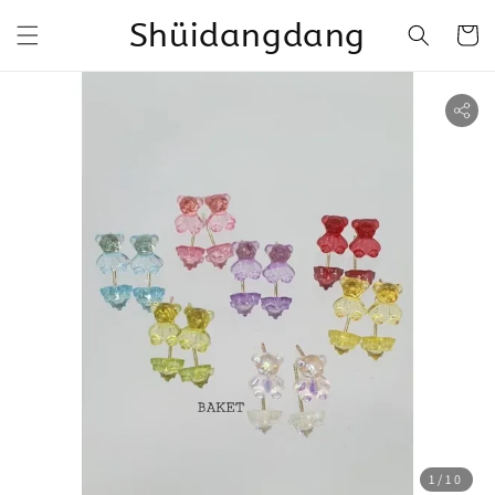
Shüidangdang
1
/10