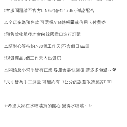
❗️客服問題請至官方LINE✅(@414tidhk)謝謝配合
⚠️全店多為預售款 可選擇ATM轉帳🏧或信用卡付費💳
❗️預售款收單後才會向韓國檔口進行訂購
⚠️請耐心等待約7-30個工作天(不含假日)🙏🏻
❗️現貨商品3個工作天內出貨💥
⚠️闆娘及小幫手皆有正業 客服會盡快回覆 請多多包涵～💖
❗️尺寸皆為手工測量 可能約有±3公分的誤差敬請見諒🙇🏻‍♀️
✨希望大家在水噹噹買的開心 變得水噹噹～✨