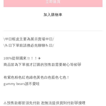
立即購買
加入購物車
\🫶🏻蝦皮主要為展示賣場🫶🏻/
\🫰🏻下單前請務必先聊聊🫰🏻/
100%從韓國來ㄉ！！✈️
商品皆為下單後才訂購的預售款需要耐心等候😿
有紫色粉色紅色綠色黃色白色藍色七色！
gummy bears誰不愛哇
⚠️預售款都皆須先付款 恕無法提供貨到付款😿搜哩