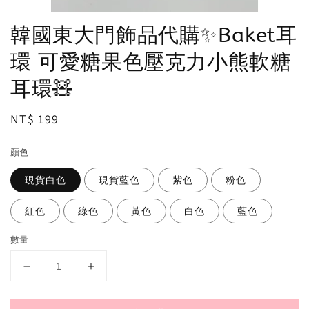
韓國東大門飾品代購✨Baket耳
環 可愛糖果色壓克力小熊軟糖
耳環🧸
Regular
NT$ 199
price
顏色
現貨白色
現貨藍色
紫色
粉色
紅色
綠色
黃色
白色
藍色
數量