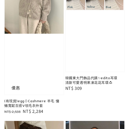
韓國東大門飾品代購✨edito耳環
清新可愛透明果凍花花耳環🍮
優惠
Regular
NT$ 309
price
(有現貨)egg🥚Cashmere 羊毛 慵
懶寬鬆百搭V領毛衣外套
Regular
Sale
NT$ 2,284
NT$ 2,538
price
price