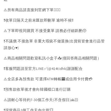
⚠️所有商品請直接到官網下單💁🏻‍♀️
❗️收單日隔天之前未匯款即刪單 逾時不候‼️
⚠️下單即視同購買 不接受棄單 請務必仔細斟酌🥺
❗️不議價 不接急單 非重大瑕疵不做退換(出貨前皆會進行品管
請放心♥️)
⚠️商品相關問題歡迎私訊小盒子📥(僅回答商品相關問題）
❗️客服問題請至官方LINE✅(@414tidhk)謝謝配合
⚠️全店多為預售款 可選擇ATM轉帳🏧或信用卡付費💳
❗️預售款收單後才會向韓國檔口進行訂購
⚠️請耐心等待約7-30個工作天(不含假日)🙏🏻
❗️現貨商品3個工作天內出貨💥