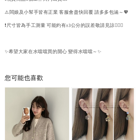
⚠️闆娘及小幫手皆有正業 客服會盡快回覆 請多多包涵～💖
❗️尺寸皆為手工測量 可能約有±3公分的誤差敬請見諒🙇🏻‍♀️
✨希望大家在水噹噹買的開心 變得水噹噹～✨
您可能也喜歡