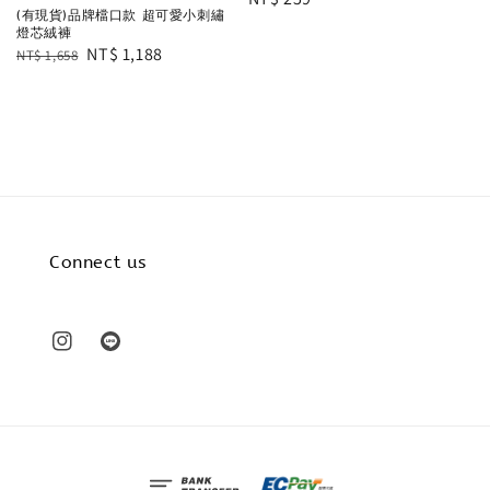
(有現貨)品牌檔口款 超可愛小刺繡
price
燈芯絨褲
Regular
Sale
NT$ 1,188
NT$ 1,658
price
price
Connect us