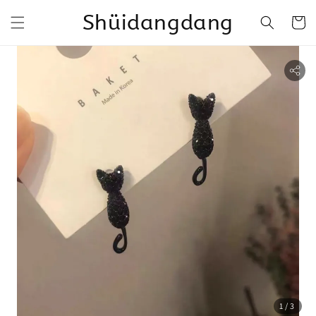
Shüidangdang
1
/3