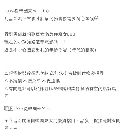
100%從韓國來ㄉ！！✈️
商品皆為下單後才訂購的預售款需要耐心等候😿
看到黑貓就想到魔女宅急便魔女🧙🏻‍♀️
現在的小孩知道這部電影嗎！！
還是不小心透露出我的年齡ㄌ🥲（時代的眼淚）
⚠️預售款都皆須先付款 恕無法提供貨到付款😿搜哩
⚠️不議價 不接急單 不做退換
⚠️有問題都可以私訊聊聊🤲🏻闆娘業餘開的有空的話就馬上
回
🇰🇷100%從韓國來的～
✈️商品皆挑選自韓國東大門優質檔口～品質、貨源絕對沒問
題～～