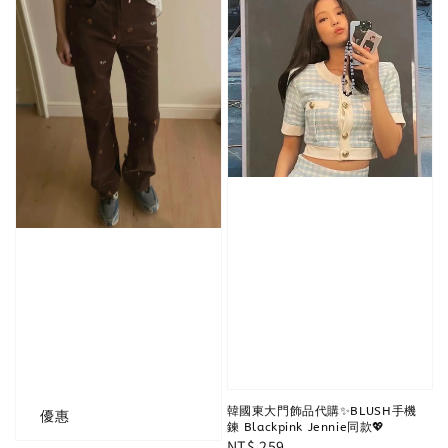
韓國東大門飾品代購✨BLUSH手機
優惠
鍊 Blackpink Jennie同款💖
Regular
NT$ 259