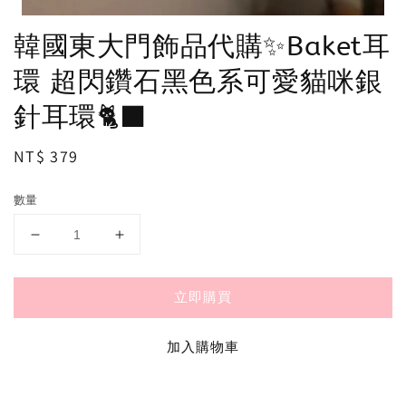
韓國東大門飾品代購✨Baket耳
環 超閃鑽石黑色系可愛貓咪銀
針耳環🐈‍⬛
Regular
NT$ 379
price
數量
立即購買
加入購物車