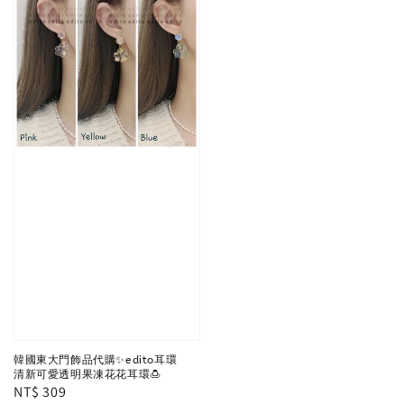
韓國東大門飾品代購✨edito耳環
清新可愛透明果凍花花耳環🍮
Regular
NT$ 309