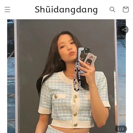
Shüidangdang
1
/2