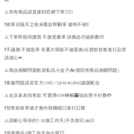
⚠️所有商品請直接到官網下單💁🏻‍♀️
❗️收單日隔天之前未匯款即刪單 逾時不候‼️
⚠️下單即視同購買 不接受棄單 請務必仔細斟酌🥺
❗️不議價 不接急單 非重大瑕疵不做退換(出貨前皆會進行品管
請放心♥️)
⚠️商品相關問題歡迎私訊小盒子📥(僅回答商品相關問題）
❗️客服問題請至官方LINE✅(@414tidhk)謝謝配合
⚠️全店多為預售款 可選擇ATM轉帳🏧或信用卡付費💳
❗️預售款收單後才會向韓國檔口進行訂購
⚠️請耐心等待約7-30個工作天(不含假日)🙏🏻
❗️現貨商品3個工作天內出貨💥