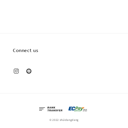
price
Connect us
© 2022 shüidangdang