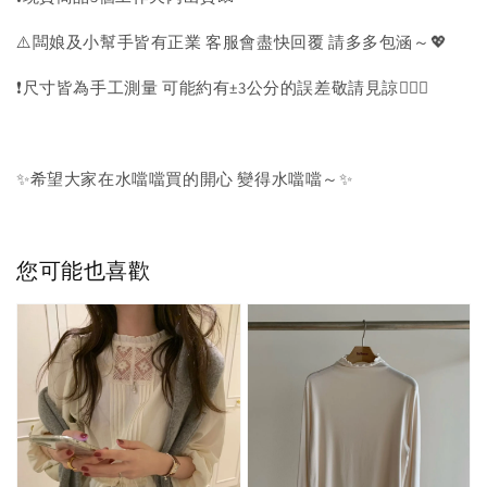
⚠️闆娘及小幫手皆有正業 客服會盡快回覆 請多多包涵～💖
❗️尺寸皆為手工測量 可能約有±3公分的誤差敬請見諒🙇🏻‍♀️
✨希望大家在水噹噹買的開心 變得水噹噹～✨
您可能也喜歡