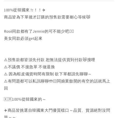
100%從韓國來ㄉ！！✈️
商品皆為下單後才訂購的預售款需要耐心等候😿
Rosè同款都有了Jennie的可不能少吧✊🏻
美女同款必須get起來
⚠️預售款都皆須先付款 恕無法提供貨到付款😿搜哩
⚠️不議價 不接急單 不做退換
⚠️ 因為蝦皮備貨時間有限制 欲下單都請先聊聊～
⚠️有問題都可以私訊聊聊🤲🏻闆娘業餘開的有空的話就馬上
回
🇰🇷100%從韓國來的～
✈️商品皆挑選自韓國東大門優質檔口～品質、貨源絕對沒問
題～～