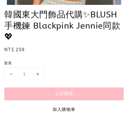
韓國東大門飾品代購✨BLUSH
手機鍊 Blackpink Jennie同款
💖
Regular
NT$ 259
price
數量
立即購買
加入購物車