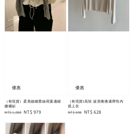
優惠
優惠
（有現貨）柔美細緻蕾絲荷葉邊縮
（有現貨)高領 波浪捲捲邊彈性內
腰襯衫
搭上衣
Regular
Sale
NT$ 979
Regular
Sale
NT$ 628
NT$ 1,088
NT$ 698
price
price
price
price