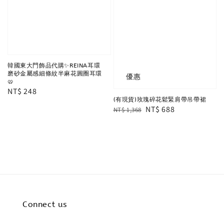
韓國東大門飾品代購✨REINA耳環
磨砂金屬感細條紋半麻花圓圈耳環
優惠
🥨
Regular
NT$ 248
(有現貨)玫瑰碎花鬆緊肩帶吊帶裙
price
Regular
Sale
NT$ 688
NT$ 1,368
price
price
Connect us