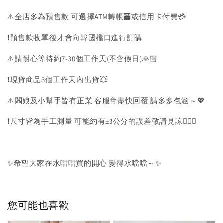
⚠️全店多為預售款 可選擇ATM轉帳🏧或信用卡付費💳
❗️預售款收單後才會向韓國檔口進行訂購
⚠️請耐心等待約7-30個工作天(不含假日)🙏🏻
❗️現貨商品3個工作天內出貨💥
⚠️闆娘及小幫手皆有正業 客服會盡快回覆 請多多包涵～💖
❗️尺寸皆為手工測量 可能約有±3公分的誤差敬請見諒🙇🏻‍♀️
✨希望大家在水噹噹買的開心 變得水噹噹～✨
您可能也喜歡