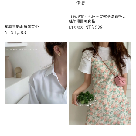
優惠
（有現貨）包色～柔軟基礎百搭天
絲羊毛圓領內搭
Regular
Sale
NT$ 529
精緻蕾絲細吊帶背心
NT$ 588
Regular
NT$ 1,588
price
price
price