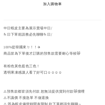
加入購物車
🫶🏻蝦皮主要為展示賣場🫶🏻/
🫰🏻下單前請務必先聊聊🫰🏻/
100%從韓國來ㄉ！！✈️
商品皆為下單後才訂購的預售款需要耐心等候😿
有粉色黃色藍色三色！
透明果凍感讓人看了好可口☺️☺️☺️☺️
⚠️預售款都皆須先付款 恕無法提供貨到付款😿搜哩
⚠️不議價 不接急單 不做退換
⚠️ 因為蝦皮備貨時間有限制 欲下單都請先聊聊～