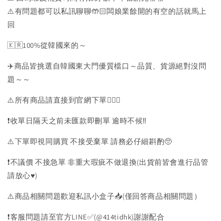
⚠️有問題都可以私訊聊聊🤲🏻闆娘業餘開的有空的話就馬上
回
🇰🇷100%從韓國來的～
✈️商品皆挑選自韓國東大門優質檔口～品質、貨源絕對沒問
題～～
⚠️所有商品請直接到官網下單💁🏻‍♀️
❗️收單日隔天之前未匯款即刪單 逾時不候‼️
⚠️下單即視同購買 不接受棄單 請務必仔細斟酌🥺
❗️不議價 不接急單 非重大瑕疵不做退換(出貨前皆會進行品管
請放心♥️)
⚠️商品相關問題歡迎私訊小盒子📥(僅回答商品相關問題）
❗️客服問題請至官方LINE✅(@414tidhk)謝謝配合