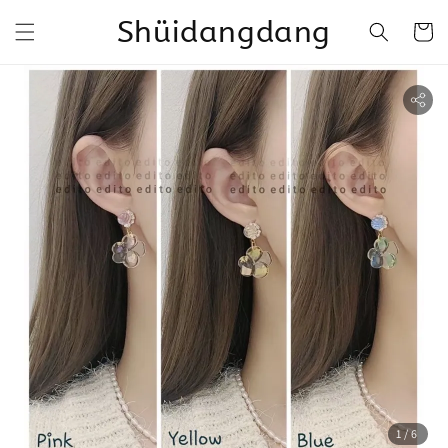
Shüidangdang
1
/6