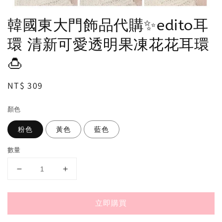
韓國東大門飾品代購✨edito耳
環 清新可愛透明果凍花花耳環
🍮
Regular
NT$ 309
price
顏色
粉色
黃色
藍色
數量
立即購買