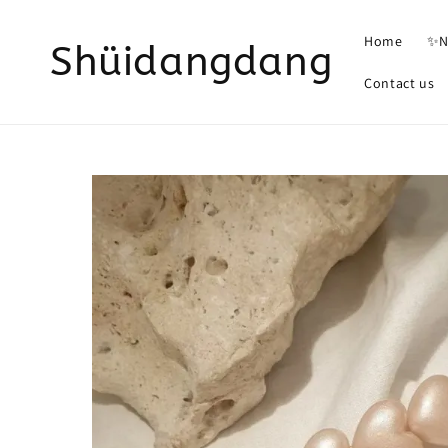
Home
✨N
Shüidangdang
Contact us