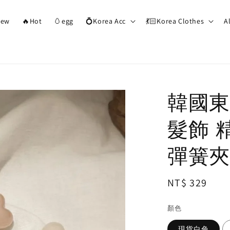
ew
🔥Hot
🥚egg
💍Korea Acc
💃🏻Korea Clothes
A
韓國東
髮飾 
彈簧夾
Regular
NT$ 329
price
顏色
現貨白色