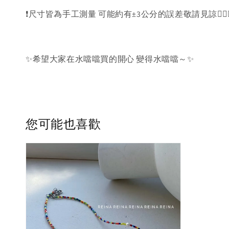
❗️尺寸皆為手工測量 可能約有±3公分的誤差敬請見諒🙇🏻‍♀
✨希望大家在水噹噹買的開心 變得水噹噹～✨
您可能也喜歡