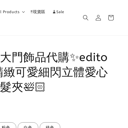
ll Products
‼️現貨區
🧹Sale
大門飾品代購✨edito
精緻可愛細閃立體愛心
髮夾🛀🏻
粉色
白色
綠色