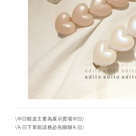
\🫶🏻蝦皮主要為展示賣場🫶🏻/
\🫰🏻下單前請務必先聊聊🫰🏻/