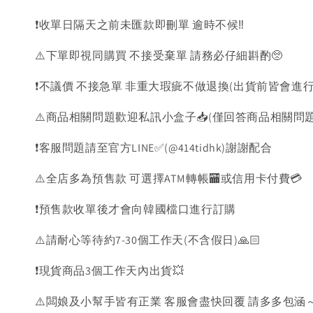
❗️收單日隔天之前未匯款即刪單 逾時不候‼️
⚠️下單即視同購買 不接受棄單 請務必仔細斟酌🥺
❗️不議價 不接急單 非重大瑕疵不做退換(出貨前皆會進行
⚠️商品相關問題歡迎私訊小盒子📥(僅回答商品相關問
❗️客服問題請至官方LINE✅(@414tidhk)謝謝配合
⚠️全店多為預售款 可選擇ATM轉帳🏧或信用卡付費💳
❗️預售款收單後才會向韓國檔口進行訂購
⚠️請耐心等待約7-30個工作天(不含假日)🙏🏻
❗️現貨商品3個工作天內出貨💥
⚠️闆娘及小幫手皆有正業 客服會盡快回覆 請多多包涵～