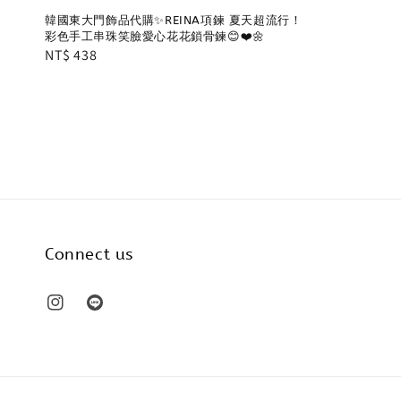
韓國東大門飾品代購✨REINA項鍊 夏天超流行！
彩色手工串珠笑臉愛心花花鎖骨鍊😊❤️🌼
Regular
NT$ 438
price
Connect us