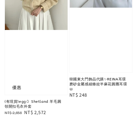
韓國東大門飾品代購✨REINA耳環
磨砂金屬感細條紋半麻花圓圈耳環
優惠
🥨
Regular
NT$ 248
price
(有現貨)egg🥚 Shetland 羊毛圓
領開扣毛衣外套
Regular
Sale
NT$ 2,572
NT$ 2,858
price
price