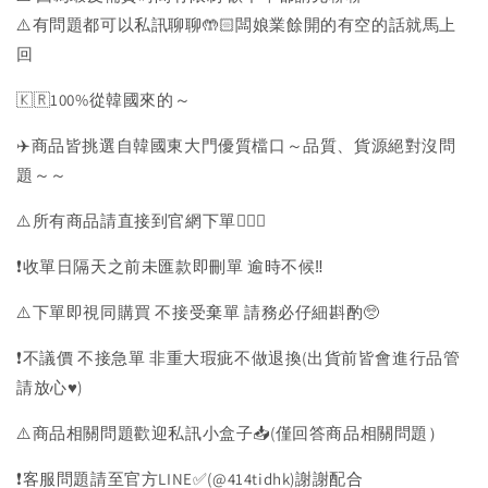
⚠️有問題都可以私訊聊聊🤲🏻闆娘業餘開的有空的話就馬上
回
🇰🇷100%從韓國來的～
✈️商品皆挑選自韓國東大門優質檔口～品質、貨源絕對沒問
題～～
⚠️所有商品請直接到官網下單💁🏻‍♀️
❗️收單日隔天之前未匯款即刪單 逾時不候‼️
⚠️下單即視同購買 不接受棄單 請務必仔細斟酌🥺
❗️不議價 不接急單 非重大瑕疵不做退換(出貨前皆會進行品管
請放心♥️)
⚠️商品相關問題歡迎私訊小盒子📥(僅回答商品相關問題）
❗️客服問題請至官方LINE✅(@414tidhk)謝謝配合