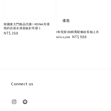
優惠
韓國東大門飾品代購✨REINA耳環
簡約百搭水滴形銀針耳環💧
(有現貨)純棉寬鬆條紋長袖上衣
Regular
NT$ 268
Regular
Sale
NT$ 988
NT$ 1,258
price
price
price
Connect us