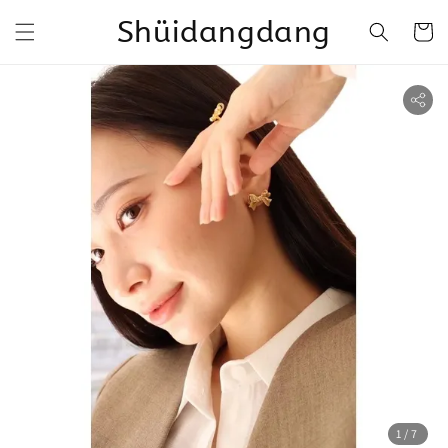
Shüidangdang
1
/7