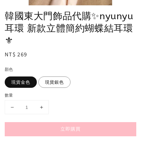
韓國東大門飾品代購✨nyunyu
耳環 新款立體簡約蝴蝶結耳環
⚜️
Regular
NT$ 269
price
顏色
現貨金色
現貨銀色
數量
立即購買