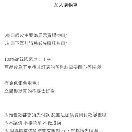
加入購物車
\🫶🏻蝦皮主要為展示賣場🫶🏻/
\🫰🏻下單前請務必先聊聊🫰🏻/
100%從韓國來ㄉ！！✈️
商品皆為下單後才訂購的預售款需要耐心等候😿
有金色銀色兩色！
立體形狀真的不要太好看
⚠️預售款都皆須先付款 恕無法提供貨到付款😿搜哩
⚠️不議價 不接急單 不做退換
⚠️ 因為蝦皮備貨時間有限制 欲下單都請先聊聊～