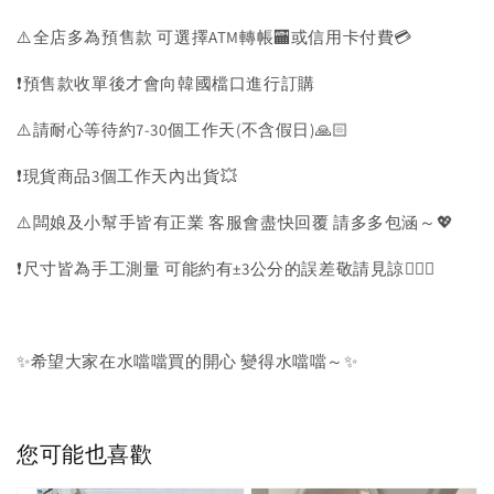
⚠️全店多為預售款 可選擇ATM轉帳🏧或信用卡付費💳
❗️預售款收單後才會向韓國檔口進行訂購
⚠️請耐心等待約7-30個工作天(不含假日)🙏🏻
❗️現貨商品3個工作天內出貨💥
⚠️闆娘及小幫手皆有正業 客服會盡快回覆 請多多包涵～💖
❗️尺寸皆為手工測量 可能約有±3公分的誤差敬請見諒🙇🏻‍♀️
✨希望大家在水噹噹買的開心 變得水噹噹～✨
您可能也喜歡