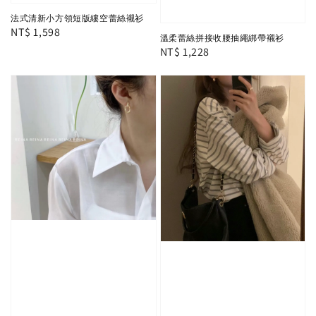
法式清新小方領短版縷空蕾絲襯衫
Regular
NT$ 1,598
溫柔蕾絲拼接收腰抽繩綁帶襯衫
price
Regular
NT$ 1,228
price