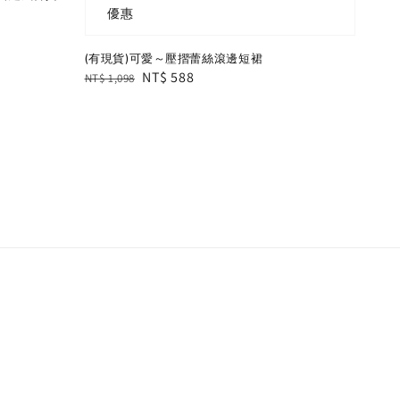
優惠
(有現貨)可愛～壓摺蕾絲滾邊短裙
Regular
Sale
NT$ 588
NT$ 1,098
price
price