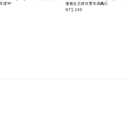
耳環➿
優雅女王牌吊墜耳環👸🏻
Regular
NT$ 249
price