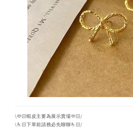
\🫶🏻蝦皮主要為展示賣場🫶🏻/
\🫰🏻下單前請務必先聊聊🫰🏻/