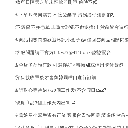
❗️收單日隔天之前未匯款即刪單 逾時不候‼️
⚠️下單即視同購買 不接受棄單 請務必仔細斟酌🥺
❗️不議價 不接急單 非重大瑕疵不做退換(出貨前皆會進行
⚠️商品相關問題歡迎私訊小盒子📥(僅回答商品相關問
❗️客服問題請至官方LINE✅(@414tidhk)謝謝配合
⚠️全店多為預售款 可選擇ATM轉帳🏧或信用卡付費💳
❗️預售款收單後才會向韓國檔口進行訂購
⚠️請耐心等待約7-30個工作天(不含假日)🙏🏻
❗️現貨商品3個工作天內出貨💥
⚠️闆娘及小幫手皆有正業 客服會盡快回覆 請多多包涵～
❗️尺寸皆為手工測量 可能約有±3公分的誤差敬請見諒🙇🏻‍♀