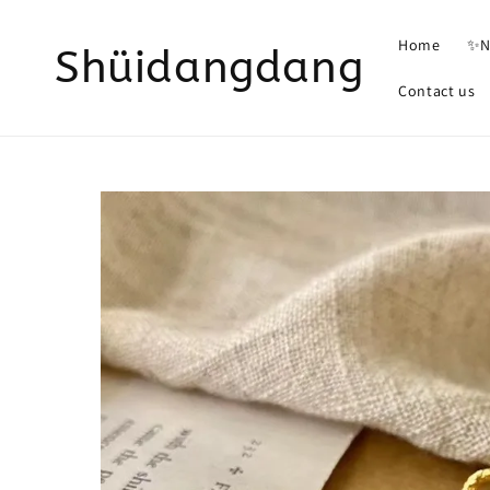
Home
✨N
Shüidangdang
Contact us