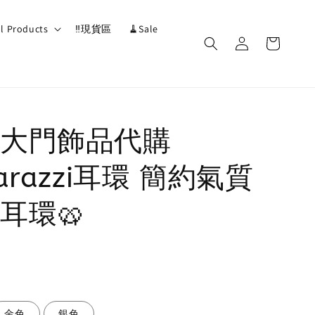
ll Products
‼️現貨區
🧹Sale
大門飾品代購
arazzi耳環 簡約氣質
耳環🥨
金色
銀色