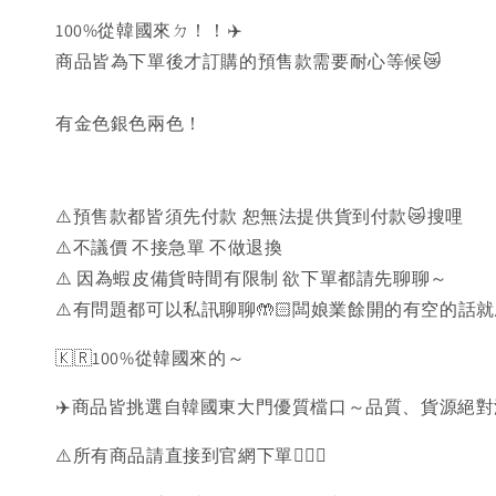
100%從韓國來ㄉ！！✈️
商品皆為下單後才訂購的預售款需要耐心等候😿
有金色銀色兩色！
⚠️預售款都皆須先付款 恕無法提供貨到付款😿搜哩
⚠️不議價 不接急單 不做退換
⚠️ 因為蝦皮備貨時間有限制 欲下單都請先聊聊～
⚠️有問題都可以私訊聊聊🤲🏻闆娘業餘開的有空的話
🇰🇷100%從韓國來的～
✈️商品皆挑選自韓國東大門優質檔口～品質、貨源絕
⚠️所有商品請直接到官網下單💁🏻‍♀️