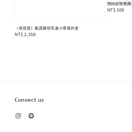
體純銀雙圈圈
Regular
NT$ 509
price
（有現貨）氣質圓領毛邊小香風外套
Regular
NT$ 2,358
price
Connect us