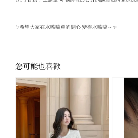
✨希望大家在水噹噹買的開心 變得水噹噹～✨
您可能也喜歡