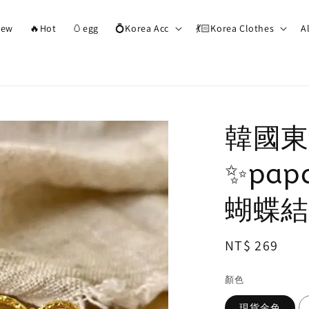
ew
🔥Hot
🥚egg
💍Korea Acc
💃🏻Korea Clothes
A
韓國東
✨pap
蝴蝶結
Regular
NT$ 269
price
顏色
現貨金色