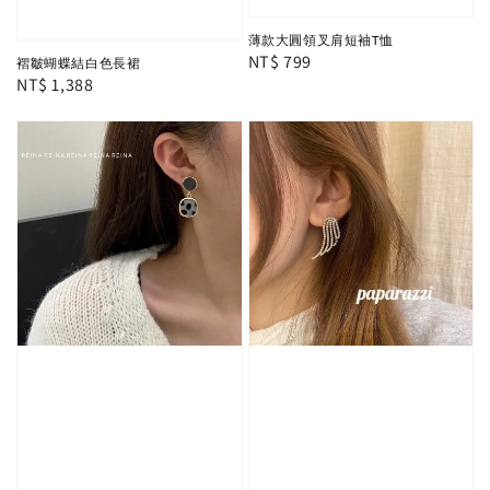
薄款大圓領叉肩短袖T恤
Regular
NT$ 799
褶皺蝴蝶結白色長裙
Regular
NT$ 1,388
price
price