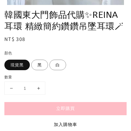
韓國東大門飾品代購✨REINA
耳環 精緻簡約鑽鑽吊墜耳環🪄
Regular
NT$ 308
price
顏色
現貨黑
黑
白
數量
立即購買
加入購物車