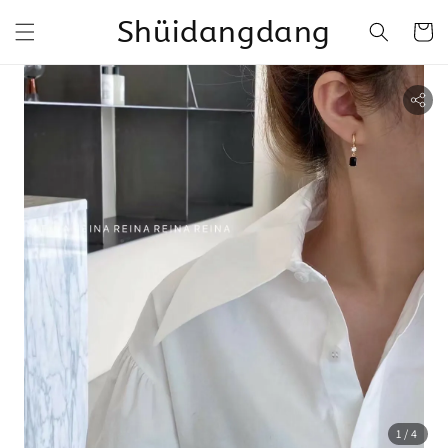
Shüidangdang
1
/4