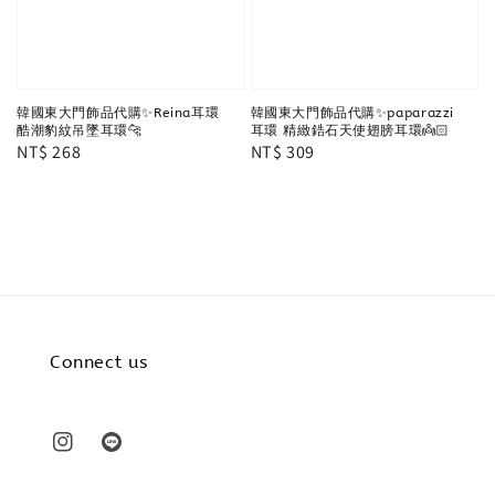
韓國東大門飾品代購✨Reina耳環
韓國東大門飾品代購✨paparazzi
酷潮豹紋吊墜耳環🐆
耳環 精緻鋯石天使翅膀耳環👼🏻
Regular
NT$ 268
Regular
NT$ 309
price
price
Connect us