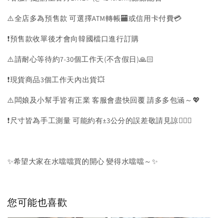
⚠️全店多為預售款 可選擇ATM轉帳🏧或信用卡付費💳
❗️預售款收單後才會向韓國檔口進行訂購
⚠️請耐心等待約7-30個工作天(不含假日)🙏🏻
❗️現貨商品3個工作天內出貨💥
⚠️闆娘及小幫手皆有正業 客服會盡快回覆 請多多包涵～💖
❗️尺寸皆為手工測量 可能約有±3公分的誤差敬請見諒🙇🏻‍♀️
✨希望大家在水噹噹買的開心 變得水噹噹～✨
您可能也喜歡