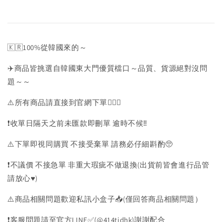
🇰🇷100%從韓國來的～
✈️商品皆挑選自韓國東大門優質檔口～品質、貨源絕對沒問
題～～
⚠️所有商品請直接到官網下單💁🏻‍♀️
❗️收單日隔天之前未匯款即刪單 逾時不候‼️
⚠️下單即視同購買 不接受棄單 請務必仔細斟酌🥺
❗️不議價 不接急單 非重大瑕疵不做退換(出貨前皆會進行品管
請放心♥️)
⚠️商品相關問題歡迎私訊小盒子📥(僅回答商品相關問題）
❗️客服問題請至官方LINE✅(@414tidhk)謝謝配合