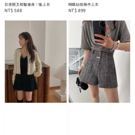
百搭開叉褶皺修身ㄒ恤上衣
蝴蝶結假兩件上衣
Regular
NT$ 588
Regular
NT$ 899
price
price