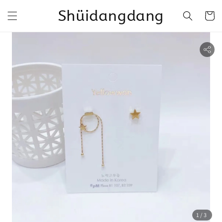
Shüidangdang
1
/3