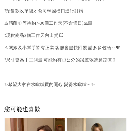
❗️預售款收單後才會向韓國檔口進行訂購
⚠️請耐心等待約7-30個工作天(不含假日)🙏🏻
❗️現貨商品3個工作天內出貨💥
⚠️闆娘及小幫手皆有正業 客服會盡快回覆 請多多包涵～💖
❗️尺寸皆為手工測量 可能約有±3公分的誤差敬請見諒🙇🏻‍♀️
✨希望大家在水噹噹買的開心 變得水噹噹～✨
您可能也喜歡