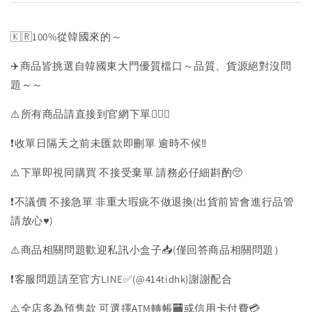
🇰🇷100%從韓國來的～
✈️商品皆挑選自韓國東大門優質檔口～品質、貨源絕對沒問
題～～
⚠️所有商品請直接到官網下單💁🏻‍♀️
❗️收單日隔天之前未匯款即刪單 逾時不候‼️
⚠️下單即視同購買 不接受棄單 請務必仔細斟酌🥺
❗️不議價 不接急單 非重大瑕疵不做退換(出貨前皆會進行品管
請放心♥️)
⚠️商品相關問題歡迎私訊小盒子📥(僅回答商品相關問題）
❗️客服問題請至官方LINE✅(@414tidhk)謝謝配合
⚠️全店多為預售款 可選擇ATM轉帳🏧或信用卡付費💳