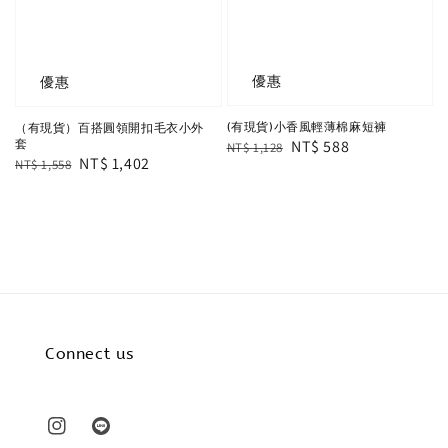
優惠
優惠
(有現貨)小香風輕薄棉麻短褲
（有現貨）百搭圓領開扣毛衣小外
Regular
Sale
NT$ 588
套
NT$ 1,128
Regular
Sale
NT$ 1,402
NT$ 1,558
price
price
price
price
Connect us