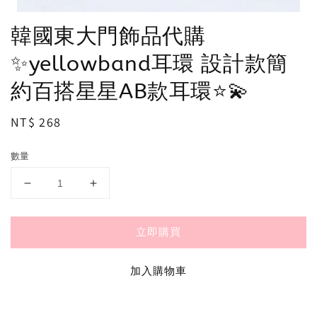
韓國東大門飾品代購
✨yellowband耳環 設計款簡
約百搭星星AB款耳環⭐️💫
Regular
NT$ 268
price
數量
立即購買
加入購物車