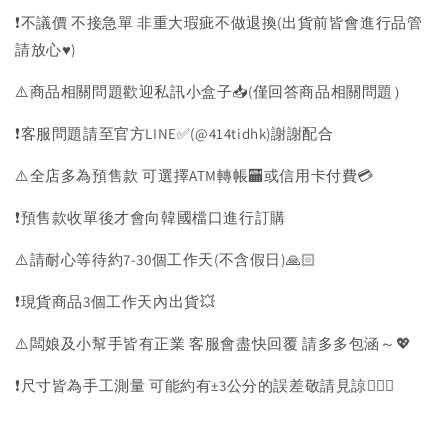
❗️不議價 不接急單 非重大瑕疵不做退換(出貨前皆會進行品管
請放心♥️)
⚠️商品相關問題歡迎私訊小盒子📥(僅回答商品相關問題）
❗️客服問題請至官方LINE✅(@414tidhk)謝謝配合
⚠️全店多為預售款 可選擇ATM轉帳🏧或信用卡付費💳
❗️預售款收單後才會向韓國檔口進行訂購
⚠️請耐心等待約7-30個工作天(不含假日)🙏🏻
❗️現貨商品3個工作天內出貨💥
⚠️闆娘及小幫手皆有正業 客服會盡快回覆 請多多包涵～💖
❗️尺寸皆為手工測量 可能約有±3公分的誤差敬請見諒🙇🏻‍♀️