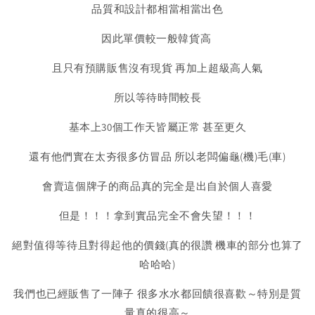
品質和設計都相當相當出色
因此單價較一般韓貨高
且只有預購販售沒有現貨 再加上超級高人氣
所以等待時間較長
基本上30個工作天皆屬正常 甚至更久
還有他們實在太夯很多仿冒品 所以老闆偏龜(機)毛(車)
會賣這個牌子的商品真的完全是出自於個人喜愛
但是！！！拿到實品完全不會失望！！！
絕對值得等待且對得起他的價錢(真的很讚 機車的部分也算了
哈哈哈)
我們也已經販售了一陣子 很多水水都回饋很喜歡～特別是質
量真的很高～