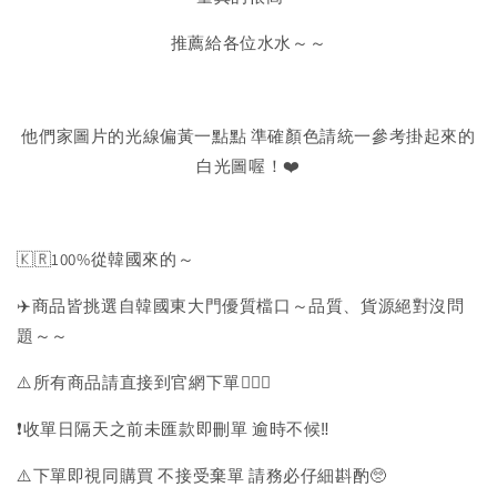
推薦給各位水水～～
他們家圖片的光線偏黃一點點 準確顏色請統一參考掛起來的
白光圖喔！❤️
🇰🇷100%從韓國來的～
✈️商品皆挑選自韓國東大門優質檔口～品質、貨源絕對沒問
題～～
⚠️所有商品請直接到官網下單💁🏻‍♀️
❗️收單日隔天之前未匯款即刪單 逾時不候‼️
⚠️下單即視同購買 不接受棄單 請務必仔細斟酌🥺