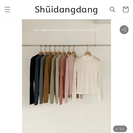
Shüidangdang
1
/11