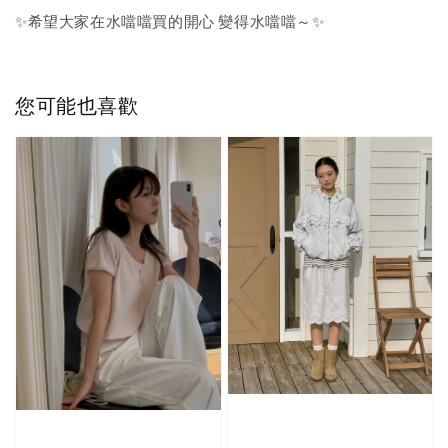
✨希望大家在水噹噹買的開心 變得水噹噹～✨
您可能也喜歡