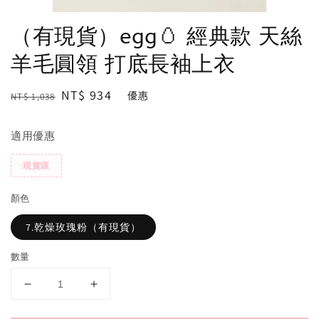
（有現貨）egg🥚 經典款 天絲
羊毛圓領 打底長袖上衣
Regular
Sale
NT$ 934
優惠
NT$ 1,038
price
price
適用優惠
現貨區
顏色
7.乾燥玫瑰粉（有現貨）
數量