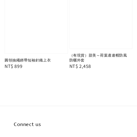
（有現貨）甜美～荷葉邊連帽防風
圓領抽繩綁帶短袖針織上衣
防曬外套
Regular
NT$ 899
Regular
NT$ 2,458
price
price
Connect us