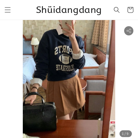
Shüidangdang
1
/9