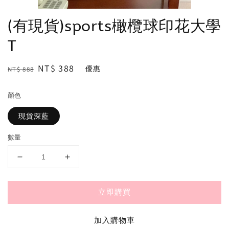
(有現貨)sports橄欖球印花大學
T
Regular
Sale
NT$ 388
優惠
NT$ 888
price
price
顏色
現貨深藍
數量
立即購買
加入購物車