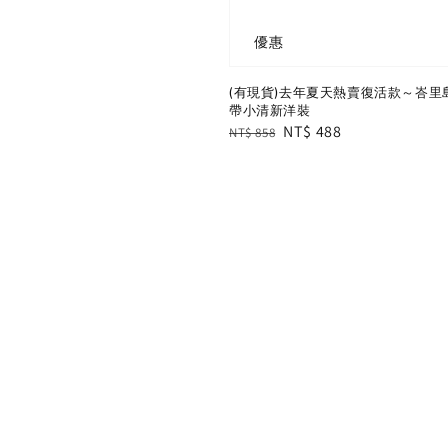
優惠
(有現貨)去年夏天熱賣復活款～峇里
帶小清新洋裝
Regular
Sale
NT$ 488
NT$ 858
price
price