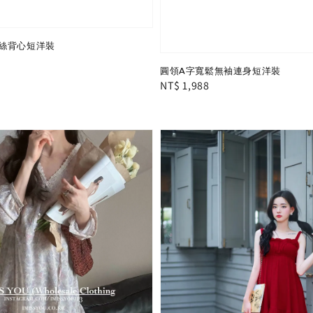
絲背心短洋裝
圓領A字寬鬆無袖連身短洋裝
Regular
NT$ 1,988
price