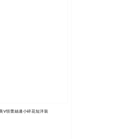
美V領蕾絲邊小碎花短洋裝