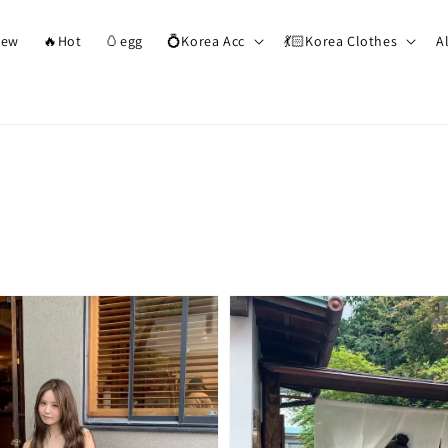
ew
🔥Hot
🥚egg
💍Korea Acc
💃🏻Korea Clothes
A