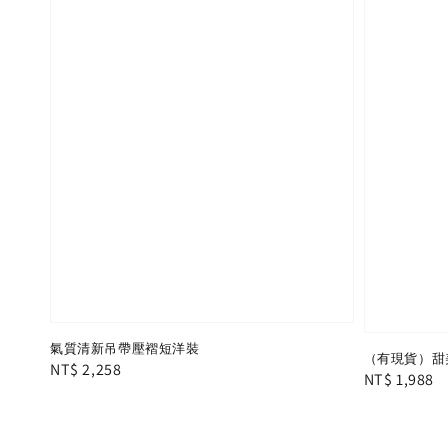
氣質清新吊帶壓褶短洋裝
（有現貨）甜
Regular
NT$ 2,258
Regular
NT$ 1,988
price
price