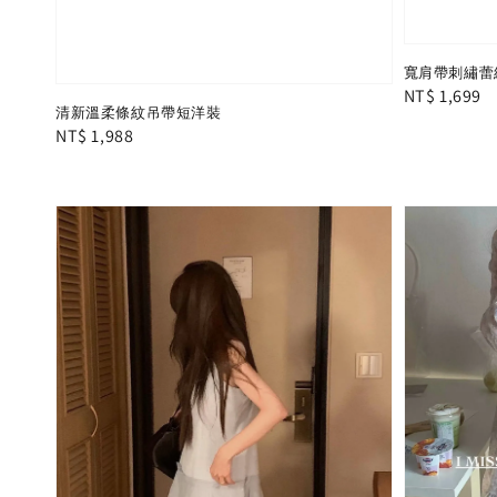
寬肩帶刺繡蕾
Regular
NT$ 1,699
清新溫柔條紋吊帶短洋裝
price
Regular
NT$ 1,988
price