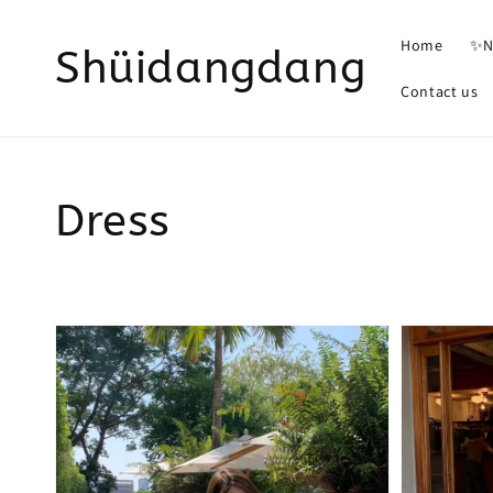
Home
✨N
Shüidangdang
Contact us
Dress