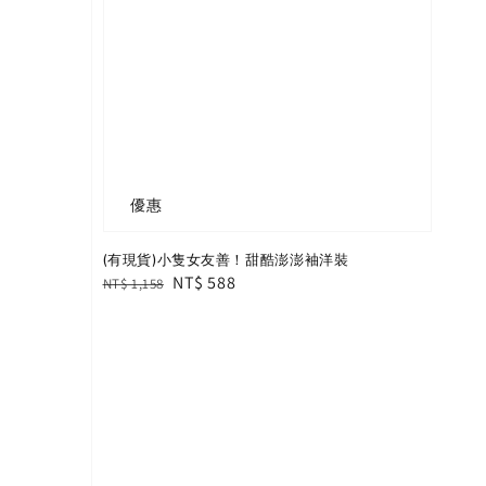
優惠
(有現貨)小隻女友善！甜酷澎澎袖洋裝
Regular
Sale
NT$ 588
NT$ 1,158
price
price