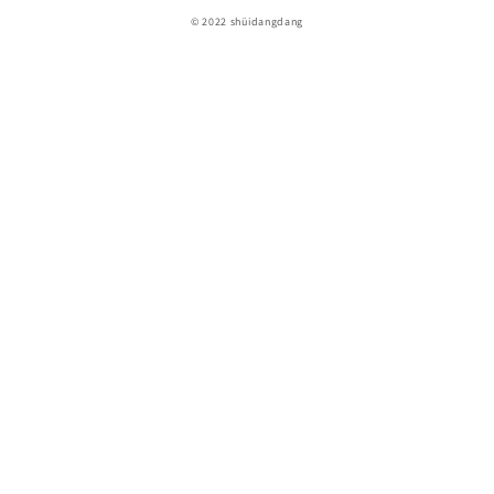
© 2022 shüidangdang